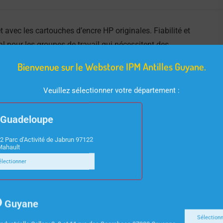
avec les cartouches d’encre HP originales. Fiabilité et
l pour les groupes de travail qui nécessitent des
rofessionnelle.
Bienvenue sur le Webstore IPM Antilles Guyane.
Veuillez sélectionner votre département :
Guadeloupe
2 Parc d’Activité de Jabrun 97122
Mahault
électionner
Guyane
Sélection