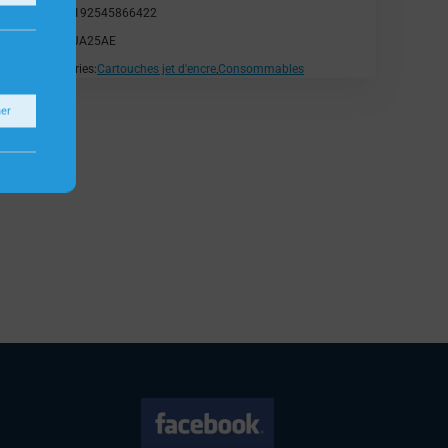
EAN:
0192545866422
SKU:
3JA25AE
Catégories:
Cartouches jet d'encre
,
Consommables
ner