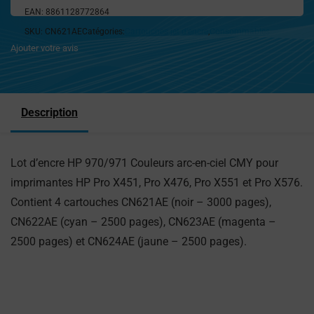
EAN:
8861128772864
SKU:
CN621AE
Catégories:
Cartouches jet d'encre
,
Consommables
Ajouter votre avis
Description
Lot d’encre HP 970/971 Couleurs arc-en-ciel CMY pour
imprimantes HP Pro X451, Pro X476, Pro X551 et Pro X576.
Contient 4 cartouches CN621AE (noir – 3000 pages),
CN622AE (cyan – 2500 pages), CN623AE (magenta –
2500 pages) et CN624AE (jaune – 2500 pages).