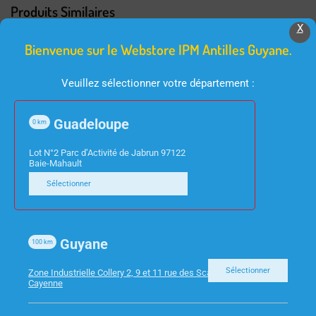
Produits Similaires
X
Bienvenue sur le Webstore IPM Antilles Guyane.
Veuillez sélectionner votre département :
Guadeloupe
0
km
Lot N°2 Parc d’Activité de Jabrun 97122
Baie-Mahault
CONSOMMABLES
CONSOMMABLES
Sélectionner
BROTHER – LC422XLC
HP 963 – CARTOUCHE
JE CYAN -1500P
MAGENTA 10ML
700PAGES
Guyane
100
km
Sélectionner
Zone Industrielle Collery 2, 9 et 11 rue des Scarabees 97300
Cayenne