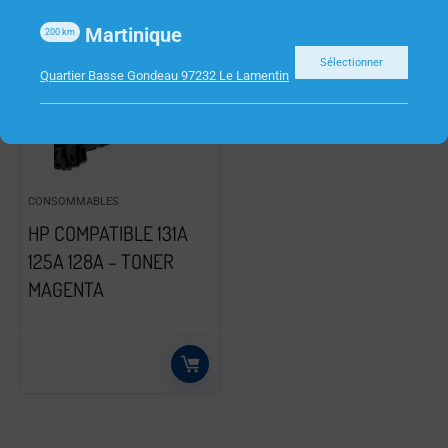
Martinique
200
km
Sélectionner
Quartier Basse Gondeau 97232 Le Lamentin
CONSOMMABLES
HP COMPATIBLE 131A
125A 128A – TONER
MAGENTA