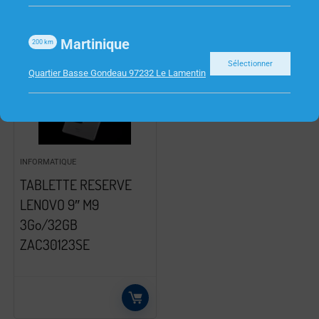
Martinique
200
km
Sélectionner
Quartier Basse Gondeau 97232 Le Lamentin
INFORMATIQUE
TABLETTE RESERVE
LENOVO 9″ M9
3Go/32GB
ZAC30123SE