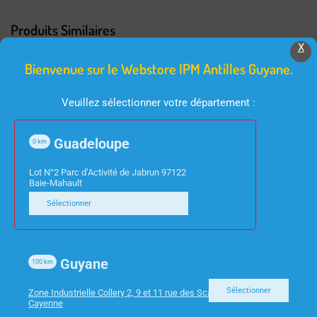
Produits Similaires
X
Bienvenue sur le Webstore IPM Antilles Guyane.
Veuillez sélectionner votre département :
Guadeloupe
0
km
Lot N°2 Parc d’Activité de Jabrun 97122
Baie-Mahault
INFORMATIQUE
INFORMATIQUE
Sélectionner
DISQUE DUR SSD
CORDON SPIRALE NOIR
240GO CRUCIAL BX500
RJ9 4/4 1.80m
CR00131
Guyane
100
km
Sélectionner
Zone Industrielle Collery 2, 9 et 11 rue des Scarabees 97300
Cayenne