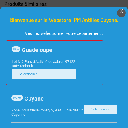
Produits Similaires
X
Bienvenue sur le Webstore IPM Antilles Guyane.
Veuillez sélectionner votre département :
Guadeloupe
0
km
Lot N°2 Parc d’Activité de Jabrun 97122
Baie-Mahault
INFORMATIQUE
INFORMATIQUE
Sélectionner
SWITCH 5 PORTS
CABLE RJ45 NOIR CAT6
STONET 10/100/1000
5M
ST3105GS GIGABIT
Guyane
100
km
Sélectionner
Zone Industrielle Collery 2, 9 et 11 rue des Scarabees 97300
Cayenne