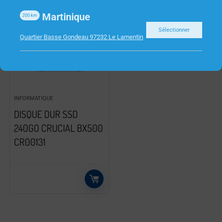
Martinique
200
km
Sélectionner
Quartier Basse Gondeau 97232 Le Lamentin
INFORMATIQUE
DISQUE DUR SSD
240GO CRUCIAL BX500
CR00131