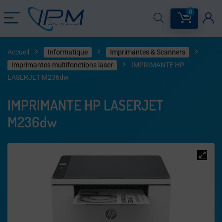
0
Accueil
Informatique
Imprimantes & Scanners
Imprimantes multifonctions laser
IMPRIMANTE HP
LASERJET M236dw
IMPRIMANTE HP LASERJET
M236dw