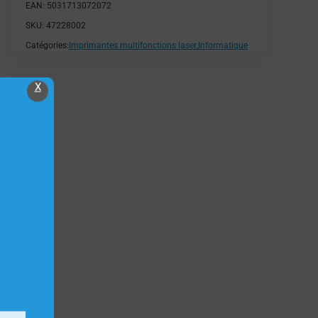
EAN:
5031713072072
SKU:
47228002
Catégories:
Imprimantes multifonctions laser
,
Informatique
X