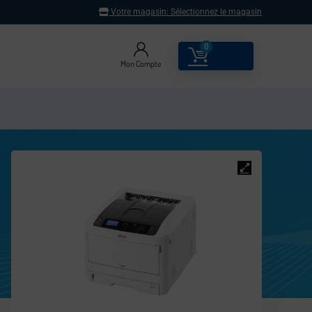
Votre magasin:
Sélectionnez le magasin
0
0.00
€
Mon Compte