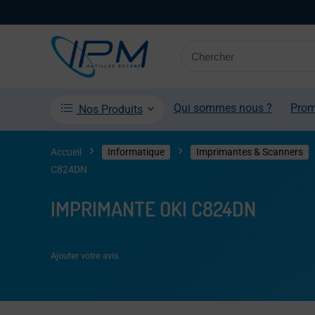
Qui sommes nous ?
Pro
Nos Produits
Accueil
Informatique
Imprimantes & Scanners
C824DN
IMPRIMANTE OKI C824DN
Ajouter votre avis