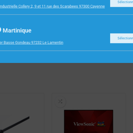
Sélection
ndustrielle Collery 2, 9 et 11 rue des Scarabees 97300 Cayenne
Martinique
Sélection
ier Basse Gondeau 97232 Le Lamentin