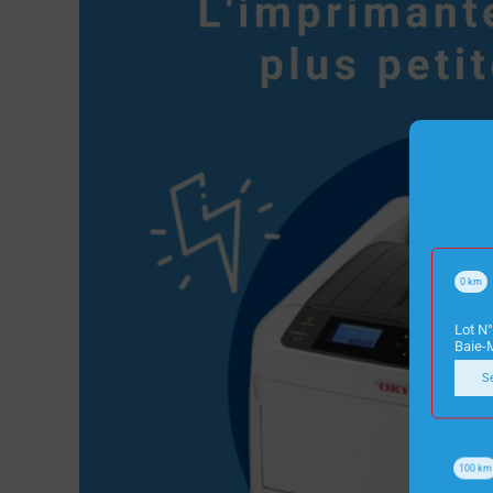
0
km
Lot N°
Baie-
S
100
km