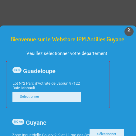
X
Produits Similaires
Bienvenue sur le Webstore IPM Antilles Guyane.
Veuillez sélectionner votre département :
Guadeloupe
0
km
Lot N°2 Parc d’Activité de Jabrun 97122
Baie-Mahault
Sélectionner
INFORMATIQUE
BARRE DE SON / HOME CINEMA
PC ACER MINI VERITON
BARRE DE SON SP7 5.1
N4680GT I5-11400T
420W WIFI/ BT DTS
Guyane
100
km
8GO 512SSD W11 PRO
HDMI CAISSON BASE SS
FIL LG
Sélectionner
Zone Industrielle Collery 2, 9 et 11 rue des Scarabees 97300