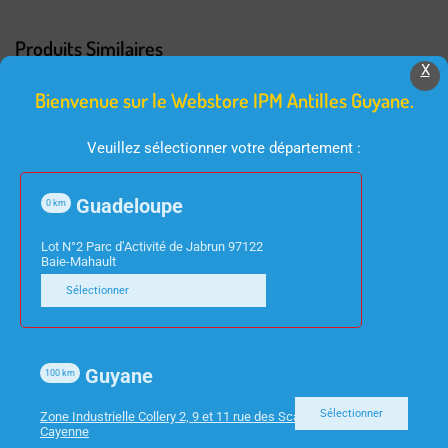
Produits Similaires
X
Bienvenue sur le Webstore IPM Antilles Guyane.
Veuillez sélectionner votre département :
Guadeloupe
0
km
Lot N°2 Parc d’Activité de Jabrun 97122
Baie-Mahault
INFORMATIQUE
INFORMATIQUE
Sélectionner
PC ACER MINI VERITON
TABLETTE RESERVE
EN2580 I3-1115G4 8GO
LENOVO 9″ M9
256SSD W11 PRO
3Go/32GB
Guyane
100
km
ZAC30123SE
Sélectionner
Zone Industrielle Collery 2, 9 et 11 rue des Scarabees 97300
Cayenne