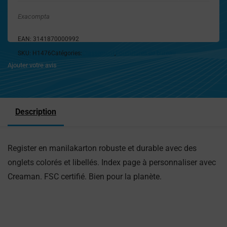
Exacompta
EAN:
3141870000992
SKU:
H1476
Catégories:
Classement
,
Fournitures de bureau
Ajouter votre avis
Description
Register en manilakarton robuste et durable avec des
onglets colorés et libellés. Index page à personnaliser avec
Creaman. FSC certifié. Bien pour la planète.