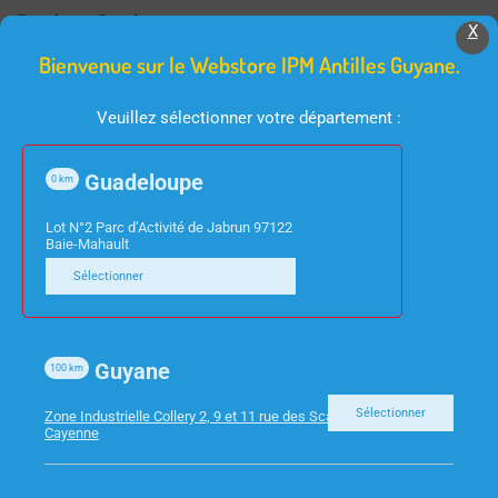
Produits Similaires
X
Bienvenue sur le Webstore IPM Antilles Guyane.
Veuillez sélectionner votre département :
Guadeloupe
0
km
Lot N°2 Parc d’Activité de Jabrun 97122
Baie-Mahault
FOURNITURES DE BUREAU
FOURNITURES DE BUREAU
Sélectionner
PINCE DOUBLE CLIP
AGRAFEUSE PINCE
25MM BTE DE 12
N°10 + AGRAFE LEITZ
Guyane
5531
100
km
Sélectionner
Zone Industrielle Collery 2, 9 et 11 rue des Scarabees 97300
Cayenne