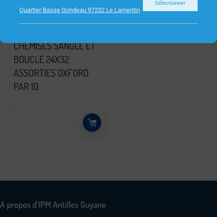
Sélectionner
Quartier Basse Gondeau 97232 Le Lamentin
FOURNITURES DE BUREAU
CHEMISES SANGLE ET
BOUCLE 24X32
ASSORTIES OXFORD
PAR 10
A propos d'IPM Antilles Guyane