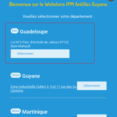
Bienvenue sur le Webstore IPM Antilles Guyane.
Veuillez sélectionner votre département :
FOURNITURES DE BUREAU
FOURNITURES DE BUREAU
Guadeloupe
0
km
INTERCALAIRES FICHE
BTE DE CLASSEMENT
TRAPEZOIDALES
BOX CARTE LUSTREE
Lot N°2 Parc d’Activité de Jabrun 97122
Baie-Mahault
CARTON ASS 105X240
D/40 ASSORTIES EXA
Sélectionner
Guyane
100
km
Sélectionner
Zone Industrielle Collery 2, 9 et 11 rue des Scarabees 97300
Cayenne
Martinique
200
km