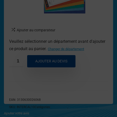
Ajouter au comparateur
Veuillez sélectionner un département avant d'ajouter
ce produit au panier.
Changer de département
AJOUTER AU DEVIS
EAN:
3130630026068
SKU:
INTERCAL10
Catégories:
Classement
,
Fournitures de bureau
Ajouter votre avis