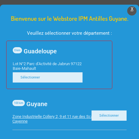
Produits Similaires
X
Bienvenue sur le Webstore IPM Antilles Guyane.
Veuillez sélectionner votre département :
Guadeloupe
0
km
Lot N°2 Parc d’Activité de Jabrun 97122
Baie-Mahault
CONSOMMABLES
Sélectionner
CONSOMMABLES
CANON COMPATIBLE –
EPSON – RUBAN EPSON
TONER 055 BLACK
PLQ-20/35 PACK DE 3
Guyane
RUBANS
100
km
Sélectionner
Zone Industrielle Collery 2, 9 et 11 rue des Scarabees 97300
Cayenne