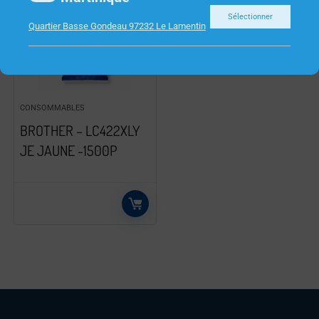
Sélectionner
Quartier Basse Gondeau 97232 Le Lamentin
CONSOMMABLES
BROTHER – LC422XLY
JE JAUNE -1500P