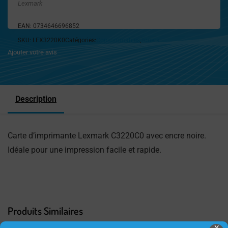
Lexmark
EAN:
0734646696852
SKU:
LEX3220K0
Catégories:
Consommables
,
Toners
Ajouter votre avis
Description
Carte d’imprimante Lexmark C3220C0 avec encre noire.
Idéale pour une impression facile et rapide.
Produits Similaires