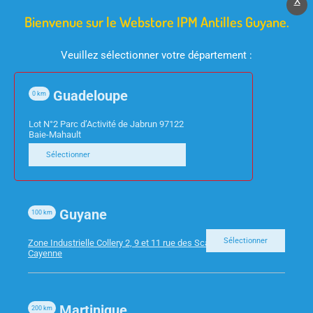
X
Bienvenue sur le Webstore IPM Antilles Guyane.
Veuillez sélectionner votre département :
Guadeloupe
0
km
Lot N°2 Parc d’Activité de Jabrun 97122
Baie-Mahault
CONSOMMABLES
CONSOMMABLES
HP 963XL –
EPSON – RUBAN
Sélectionner
CARTOUCHE JAUNE
D’IMPRESSION NOIR –
47ML 1600P
FX2190
Guyane
100
km
Sélectionner
Zone Industrielle Collery 2, 9 et 11 rue des Scarabees 97300
Cayenne
Martinique
200
km