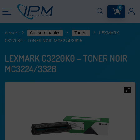
0
Accueil
Consommables
Toners
LEXMARK
C3220K0 – TONER NOIR MC3224/3326
LEXMARK C3220K0 – TONER NOIR
MC3224/3326