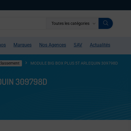
Toutes les catégories
mos
Marques
Nos Agences
SAV
Actualités
Classement
MODULE BIG BOX PLUS 5T ARLEQUIN 309798D
QUIN 309798D