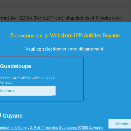
rmat A4+ (278 x 347 x 271 cm), stapelables et 5 tiroirs avec
imanche.
Bienvenue sur le Webstore IPM Antilles Guyane.
Veuillez sélectionner votre département :
Guadeloupe
2 Parc d’Activité de Jabrun 97122
Mahault
électionner
Guyane
Sélection
ndustrielle Collery 2, 9 et 11 rue des Scarabees 97300 Cayenne