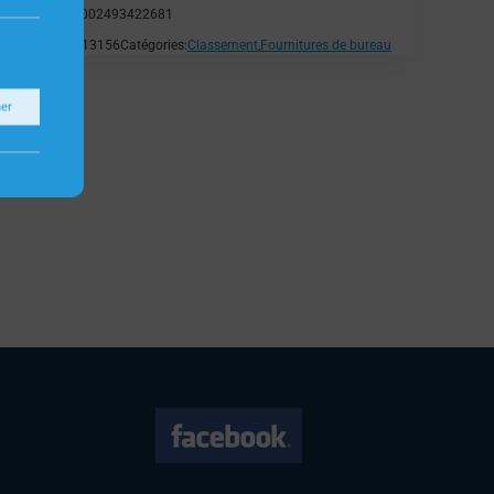
EAN:
9002493422681
SKU:
H13156
Catégories:
Classement
,
Fournitures de bureau
ner