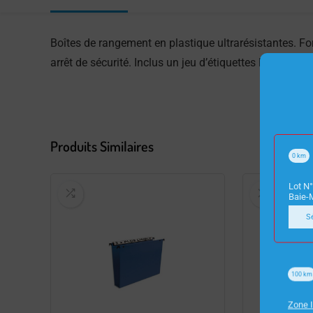
Boîtes de rangement en plastique ultrarésistantes. Fo
arrêt de sécurité. Inclus un jeu d’étiquettes lundi à d
Produits Similaires
0
km
Lot N°
Baie-
S
100
km
Zone I