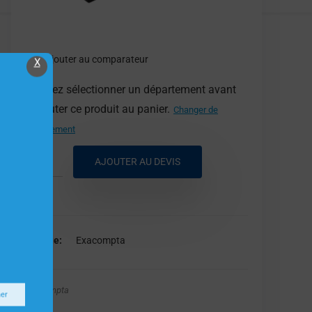
Ajouter au comparateur
X
Veuillez sélectionner un département avant
d'ajouter ce produit au panier.
Changer de
département
AJOUTER AU DEVIS
Marque
Exacompta
Exacompta
ner