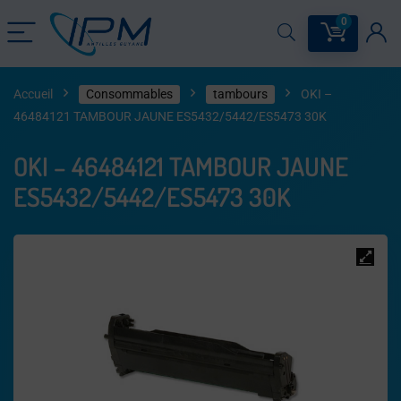
0
Accueil
Consommables
tambours
OKI –
46484121 TAMBOUR JAUNE ES5432/5442/ES5473 30K
OKI – 46484121 TAMBOUR JAUNE
ES5432/5442/ES5473 30K