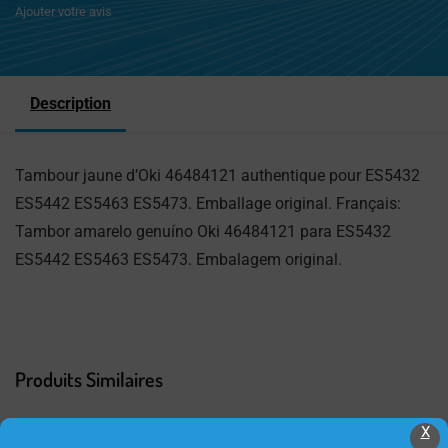
Ajouter votre avis
Description
Tambour jaune d’Oki 46484121 authentique pour ES5432
ES5442 ES5463 ES5473. Emballage original. Français:
Tambor amarelo genuíno Oki 46484121 para ES5432
ES5442 ES5463 ES5473. Embalagem original.
Produits Similaires
X