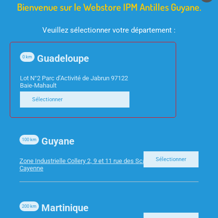
Bienvenue sur le Webstore IPM Antilles Guyane.
Veuillez sélectionner votre département :
Guadeloupe
0
km
CONSOMMABLES
CONSOMMABLES
Lot N°2 Parc d’Activité de Jabrun 97122
Baie-Mahault
LEXMARK 802HK –
HP 963XL –
Sélectionner
TONER NOIR – 4 000 P
CARTOUCHE NOIRE
47ML 2000P
Guyane
100
km
Sélectionner
Zone Industrielle Collery 2, 9 et 11 rue des Scarabees 97300
Cayenne
Martinique
200
km