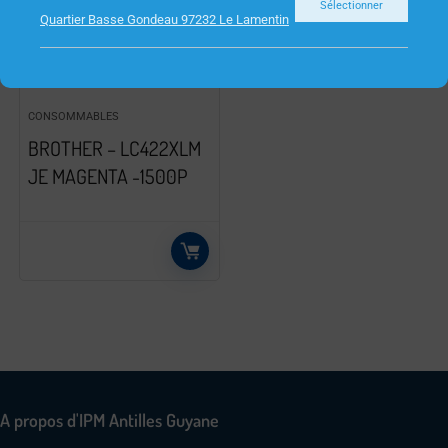
Sélectionner
Quartier Basse Gondeau 97232 Le Lamentin
CONSOMMABLES
BROTHER – LC422XLM
JE MAGENTA -1500P
A propos d'IPM Antilles Guyane