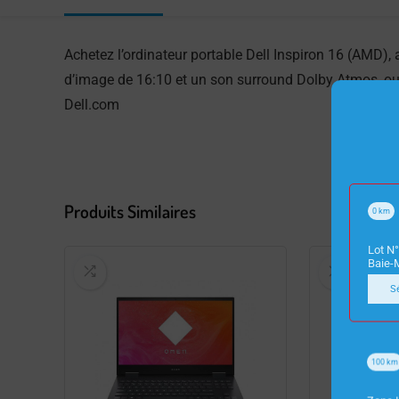
Achetez l’ordinateur portable Dell Inspiron 16 (AMD),
d’image de 16:10 et un son surround Dolby Atmos, ou 
Dell.com
Produits Similaires
0
km
Lot N°
Baie-
S
100
km