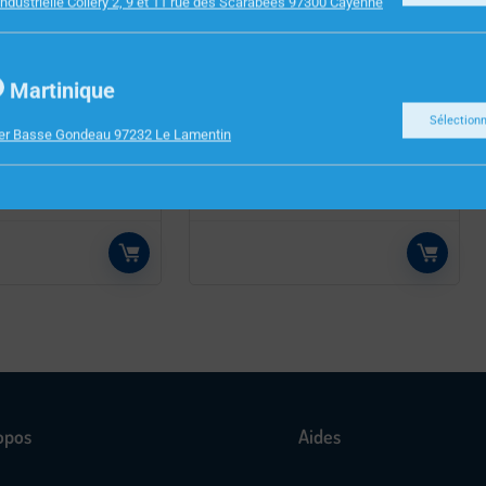
ndustrielle Collery 2, 9 et 11 rue des Scarabees 97300 Cayenne
INFORMATIQUE
Martinique
 HP 250G7
PORT 15.6″ LENOVO V15 G3
Sélection
ier Basse Gondeau 97232 Le Lamentin
I3-8130
I3-1215U 8Go 512SSD WIN H
56 W10PRO
opos
Aides