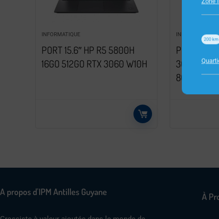
Zone I
INFORMATIQUE
INFORMATIQUE
200
km
PORT 15.6″ HP R5 5800H
PORT 15.6″
Quart
16GO 512GO RTX 3060 W10H
3C100EA C
8GO/SSD2
A propos d'IPM Antilles Guyane
À Pr
Grossiste à valeur ajoutée dans le monde de