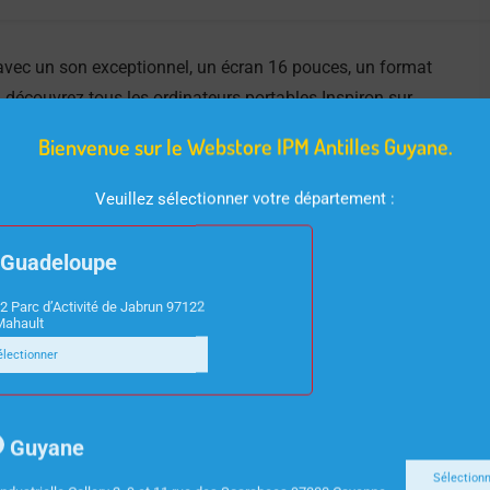
 avec un son exceptionnel, un écran 16 pouces, un format
découvrez tous les ordinateurs portables Inspiron sur
Bienvenue sur le Webstore IPM Antilles Guyane.
Veuillez sélectionner votre département :
Guadeloupe
2 Parc d’Activité de Jabrun 97122
Mahault
électionner
Guyane
Sélection