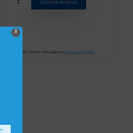
AJOUTER AU DEVIS
X
Dell
EAN:
5397184845189
Catégorie:
Ordinateur Portable
ner