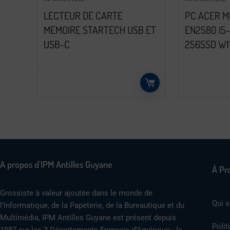
LECTEUR DE CARTE
PC ACER M
MEMOIRE STARTECH USB ET
EN2580 I5-
USB-C
256SSD W1
A propos d'IPM Antilles Guyane
À Pr
Grossiste à valeur ajoutée dans le monde de
Qui 
l’Informatique, de la Papeterie, de la Bureautique et du
Multimédia, IPM Antilles Guyane est présent depuis
Polit
1987 sur les 3 Départements Français d’Amérique : la