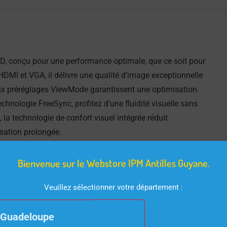
D, conçu pour une performance optimale, que ce soit pour
DMI et VGA, il délivre une qualité d’image exceptionnelle
ix préréglages ViewMode garantissent une optimisation
echnologie FreeSync, profitez d’une fluidité visuelle sans
la technologie de confort visuel intégrée réduit
isation prolongée.
Bienvenue sur le Webstore IPM Antilles Guyane.
Veuillez sélectionner votre département :
Guadeloupe
P 290 MT, une solution abordable qui allie performance et