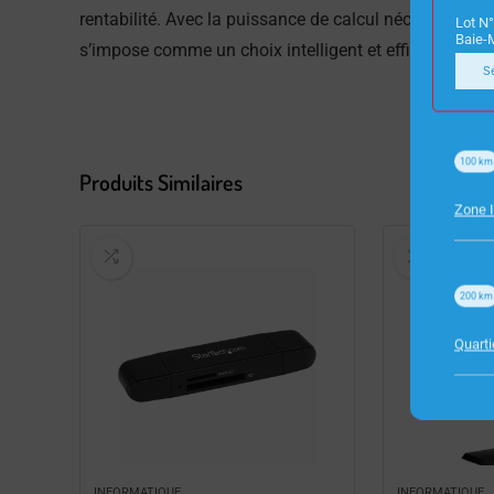
rentabilité. Avec la puissance de calcul nécessaire et
Lot N°
Baie-
s’impose comme un choix intelligent et efficace.
S
100
km
Produits Similaires
Zone I
200
km
Quart
INFORMATIQUE
INFORMATIQUE