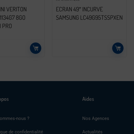
INI VERITON
ECRAN 49″ INCURVE
1134G7 8GO
SAMSUNG LC49G95TSSPXEN
1 PRO
opos
Aides
sommes-nous ?
Nos Agences
ique de confidentialité
Actualités