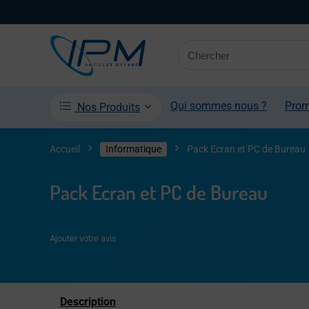
Qui sommes nous ?
Pro
Nos Produits
Accueil
Informatique
Pack Ecran et PC de Bureau
Pack Ecran et PC de Bureau
Ajouter votre avis
Description