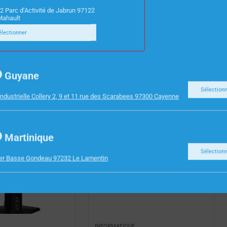
 un coût total de possession réduit, cet investissement
2 Parc d’Activité de Jabrun 97122
Mahault
électionner
Guyane
Sélection
ndustrielle Collery 2, 9 et 11 rue des Scarabees 97300 Cayenne
Martinique
Sélection
ier Basse Gondeau 97232 Le Lamentin
INFORMATIQUE