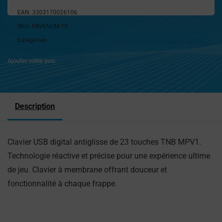
EAN:
3303170026106
SKU:
PAVENUM-10
Catégories:
Accessoires
,
Claviers
,
Informatique
,
Souris
,
tapis
Informatiques
Ajouter votre avis
Description
Clavier USB digital antiglisse de 23 touches TNB MPV1.
Technologie réactive et précise pour une expérience ultime
de jeu. Clavier à membrane offrant douceur et
fonctionnalité à chaque frappe.