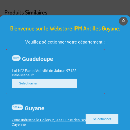
Produits Similaires
X
Bienvenue sur le Webstore IPM Antilles Guyane.
Veuillez sélectionner votre département :
Guadeloupe
0
km
Lot N°2 Parc d’Activité de Jabrun 97122
Baie-Mahault
TV
BARRE DE SON / HOME CINEMA
Sélectionner
TV 43″/108CM STRONG
BARRE DE SON SP7 5.1
SRT43UA6203 UHD/4K
420W WIFI/ BT DTS
SMART
HDMI CAISSON BASE SS
Guyane
100
km
FIL LG
Sélectionner
Zone Industrielle Collery 2, 9 et 11 rue des Scarabees 97300
Cayenne