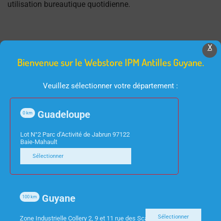
utilisation bureautique quotidienne.
X
Bienvenue sur le Webstore IPM Antilles Guyane.
Produits Similaires
Veuillez sélectionner votre département :
Guadeloupe
0
km
Lot N°2 Parc d’Activité de Jabrun 97122
Baie-Mahault
Sélectionner
INFORMATIQUE
ACCESSOIRES TV
ECRAN 27″ VIEWSONIC
TELECOMMANDE
Guyane
100
km
VA2732-H HDMI VGA
UNIVERSELLE NEDIS
PRE PROGRAMMEE
Sélectionner
Zone Industrielle Collery 2, 9 et 11 rue des Scarabees 97300