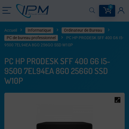
0
Accueil
Informatique
Ordinateur de Bureau
PC de bureau professionnel
PC HP PRODESK SFF 400 G6 I5-
9500 7EL94EA 8GO 256GO SSD W10P
PC HP PRODESK SFF 400 G6 I5-
9500 7EL94EA 8GO 256GO SSD
W10P