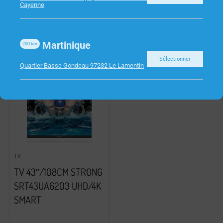
Cayenne
Martinique
200
km
Sélectionner
Quartier Basse Gondeau 97232 Le Lamentin
TV
TV 43″/108CM STRONG
SRT43UA6203 UHD/4K
SMART