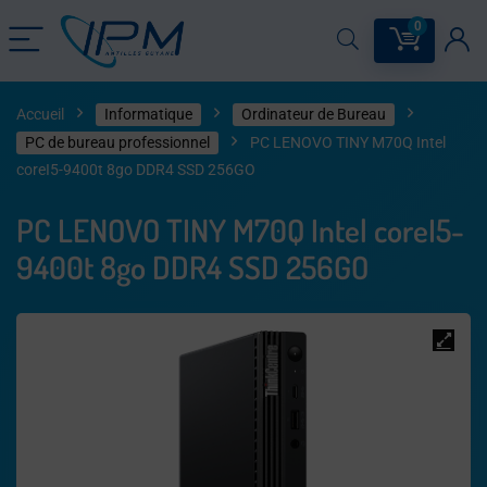
0
Accueil
Informatique
Ordinateur de Bureau
PC de bureau professionnel
PC LENOVO TINY M70Q Intel
coreI5-9400t 8go DDR4 SSD 256GO
PC LENOVO TINY M70Q Intel coreI5-
9400t 8go DDR4 SSD 256GO