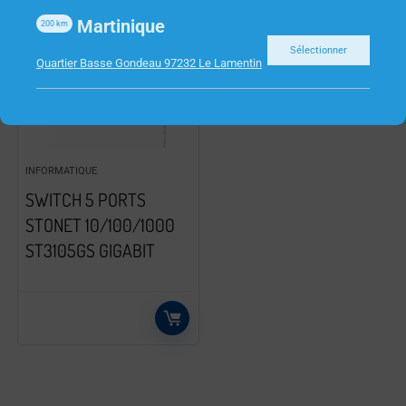
Martinique
200
km
Sélectionner
Quartier Basse Gondeau 97232 Le Lamentin
INFORMATIQUE
SWITCH 5 PORTS
STONET 10/100/1000
ST3105GS GIGABIT