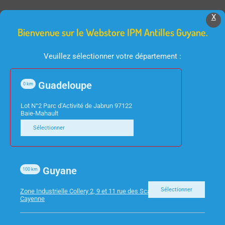
Produits Similaires
X
Bienvenue sur le Webstore IPM Antilles Guyane.
Veuillez sélectionner votre département :
Guadeloupe
0
km
Lot N°2 Parc d’Activité de Jabrun 97122
Baie-Mahault
Sélectionner
INFORMATIQUE
INFORMATIQUE
SOURIS CHERRY
ADAPTATEUR DP MALE
GENTIX
/ HDMI MC392- 2M
Guyane
100
km
Sélectionner
Zone Industrielle Collery 2, 9 et 11 rue des Scarabees 97300
Cayenne