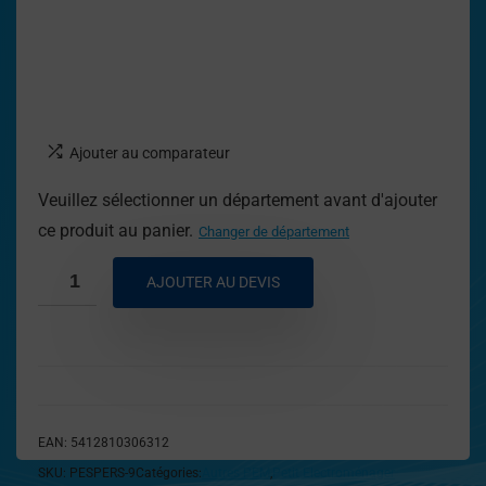
Ajouter au comparateur
Veuillez sélectionner un département avant d'ajouter
ce produit au panier.
Changer de département
AJOUTER AU DEVIS
EAN:
5412810306312
SKU:
PESPERS-9
Catégories:
Autres PEM
,
Petit Electroménager