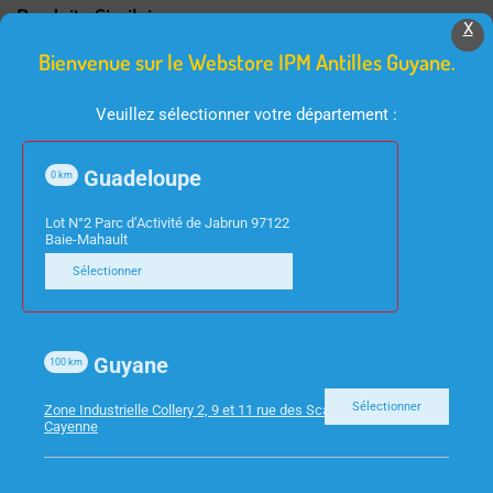
Produits Similaires
X
Bienvenue sur le Webstore IPM Antilles Guyane.
Veuillez sélectionner votre département :
Guadeloupe
0
km
Lot N°2 Parc d’Activité de Jabrun 97122
Baie-Mahault
PETIT ELECTROMÉNAGER
PETIT ELECTROMÉNAGER
Sélectionner
CUISEUR RIZ 1.5L 500W
RACLETTE 2
KARC115AL ALU NEDIS
PERSONNES
FCRA210FBK2 NEDIS
Guyane
100
km
Sélectionner
Zone Industrielle Collery 2, 9 et 11 rue des Scarabees 97300
Cayenne