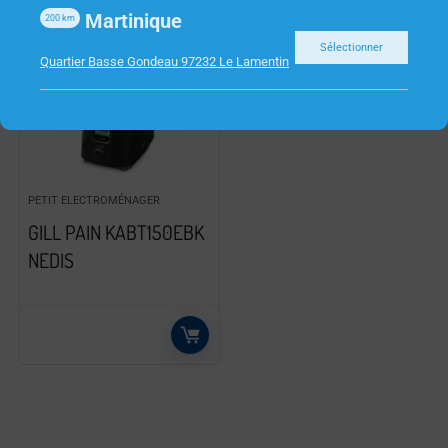
Martinique
200
km
Sélectionner
Quartier Basse Gondeau 97232 Le Lamentin
PETIT ELECTROMÉNAGER
GILL PAIN KABT150EBK
NEDIS