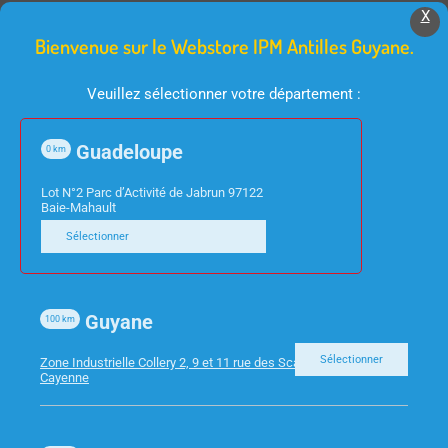
X
Bienvenue sur le Webstore IPM Antilles Guyane.
Veuillez sélectionner votre département :
Guadeloupe
0
km
Lot N°2 Parc d’Activité de Jabrun 97122
FOURNITURES DE BUREAU
FOURNITURES DE BUREAU
Baie-Mahault
BTE DE CLASSEMENT
CHEMISES 3RAB
Sélectionner
BOX CARTE LUSTREE
POLYPRO PERSO
D/40 ASSORTIES EXA
KREACOVER ELAST
ASS
Guyane
100
km
Sélectionner
Zone Industrielle Collery 2, 9 et 11 rue des Scarabees 97300
Cayenne