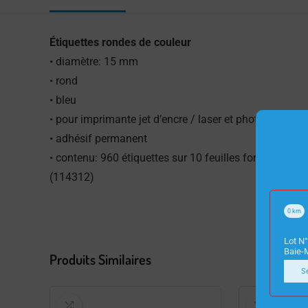
Étiquettes rondes de couleur
• diamètre: 15 mm
• rond
• bleu
• pour imprimante jet d’encre / laser et photocopieus
• adhésif permanent
• contenu: 960 étiquettes sur 10 feuilles format A5
(114312)
0
km
Lot N°
Baie-
Produits Similaires
S