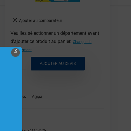
Ajouter au comparateur
Veuillez sélectionner un département avant
d'ajouter ce produit au panier.
Changer de
département
X
AJOUTER AU DEVIS
Marque
Agipa
Agipa
EAN:
3270241143126