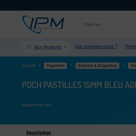
Qui sommes nous ?
Pro
Nos Produits
Accueil
Papeterie
Bobines & Etiquettes
Et
POCH PASTILLES 15MM BLEU AG
Ajouter votre avis
Description