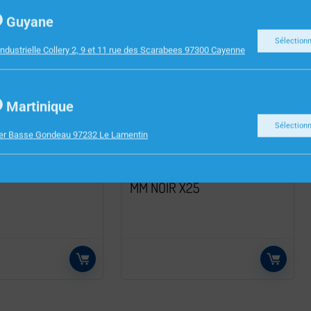
Guyane
Sélection
ndustrielle Collery 2, 9 et 11 rue des Scarabees 97300 Cayenne
Martinique
Sélection
ier Basse Gondeau 97232 Le Lamentin
E BUREAU
FOURNITURES DE BUREAU
BLE CLIP 25MM
ANNEAUX PLASTIQUES 12.5
MM NOIR X25