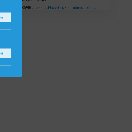
SKU:
H3690
Catégories:
Etiquettes
,
Fournitures de bureau
ner
ner