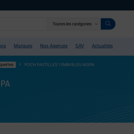
Toutes les catégories
mos
Marques
Nos Agences
SAV
Actualités
iquettes
POCH PASTILLES 15MM BLEU AGIPA
IPA