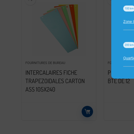
100
km
Zone I
200
km
Quart
FOURNITURES DE BUREAU
FOURNITURES D
INTERCALAIRES FICHE
PINCE DOU
TRAPEZOIDALES CARTON
BTE DE 12
ASS 105X240