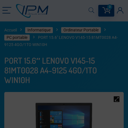
0
Accueil
Informatique
Ordinateur Portable
PC portable
PORT 15.6″ LENOVO V145-15 81MT0028 A4-
9125 4GO/1TO WIN10H
PORT 15.6″ LENOVO V145-15
81MT0028 A4-9125 4GO/1TO
WIN10H