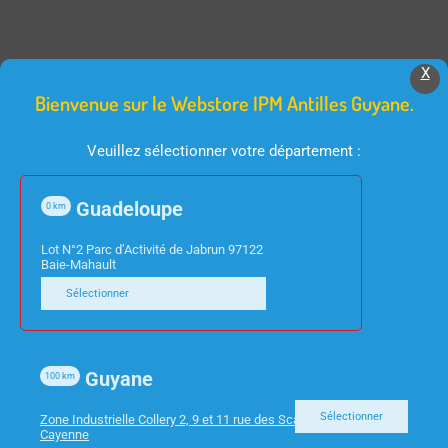
X
Produits Similaires
Bienvenue sur le Webstore IPM Antilles Guyane.
Veuillez sélectionner votre département :
Guadeloupe
0
km
Lot N°2 Parc d’Activité de Jabrun 97122
Baie-Mahault
Sélectionner
INFORMATIQUE
INFORMATIQUE
HUB 7 PORTS USB 3.0
SWITCH 5 PORTS
HUBUSB7ALU3 TNB
STONET 10/100/1000
Guyane
100
km
ST3105GS GIGABIT
Sélectionner
Zone Industrielle Collery 2, 9 et 11 rue des Scarabees 97300
Cayenne