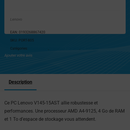
Lenovo
EAN:
0193268867420
SKU:
PORT-805
Catégories:
Informatique
,
Ordinateur Portable
,
PC portable
Ajouter votre avis
Description
Ce PC Lenovo V145-15AST allie robustesse et
performances. Une processeur AMD A4-9125, 4 Go de RAM
et 1 To d’espace de stockage vous attendent.