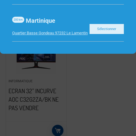
Martinique
200
km
Sélectionner
Quartier Basse Gondeau 97232 Le Lamentin
INFORMATIQUE
ECRAN 32” INCURVE
AOC C32G2ZA/BK NE
PAS VENDRE