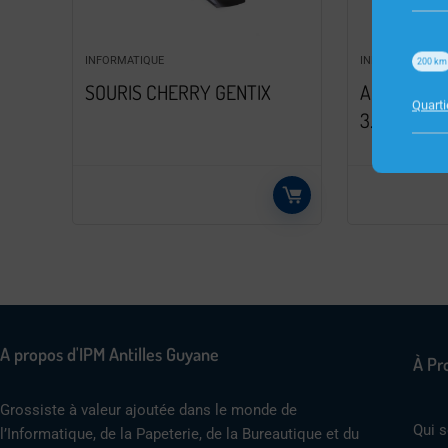
INFORMATIQUE
INFORMATIQUE
200
km
SOURIS CHERRY GENTIX
ADAPTATE
Quart
3.5MM JAC
A propos d'IPM Antilles Guyane
À Pr
Grossiste à valeur ajoutée dans le monde de
Qui 
l’Informatique, de la Papeterie, de la Bureautique et du