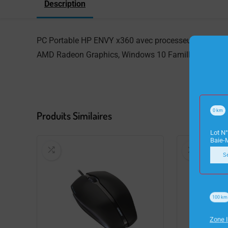
Description
PC Portable HP ENVY x360 avec processeur Hexa Co
AMD Radeon Graphics, Windows 10 Famille 64 Bits. L
0
km
Produits Similaires
Lot N°
Baie-
S
100
km
Zone I