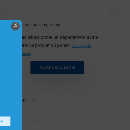
X
Ajouter au comparateur
Veuillez sélectionner un département avant
d'ajouter ce produit au panier.
Changer de
département
AJOUTER AU DEVIS
Marque
HP
HP
ner