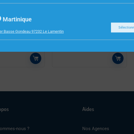
Martinique
INFORMATIQUE
UR 2XJACK
DISQUE DUR SSD 240GO
Sélection
ier Basse Gondeau 97232 Le Lamentin
K
CRUCIAL BX500 CR00131
opos
Aides
sommes-nous ?
Nos Agences