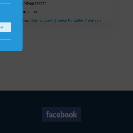
EAN:
0195908233770
SKU:
PORT-1139
Catégories:
Informatique
,
Ordinateur Portable
,
PC portable
ner