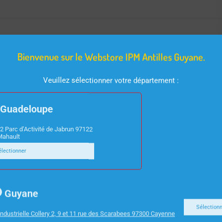
re AMD Ryzen 5 5500U jusqu’à 4GHz, 8Go RAM, 512Go SSD,
ivraison Reunion.
Bienvenue sur le Webstore IPM Antilles Guyane.
Veuillez sélectionner votre département :
Guadeloupe
2 Parc d’Activité de Jabrun 97122
Mahault
électionner
Guyane
Sélection
ndustrielle Collery 2, 9 et 11 rue des Scarabees 97300 Cayenne