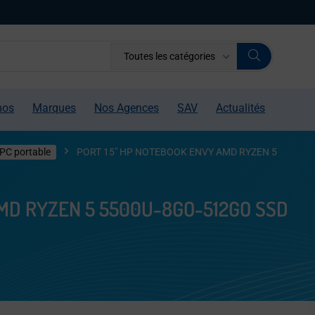
Toutes les catégories
mos
Marques
Nos Agences
SAV
Actualités
PC portable
PORT 15″ HP NOTEBOOK ENVY AMD RYZEN 5
MD RYZEN 5 5500U-8GO-512GO SSD