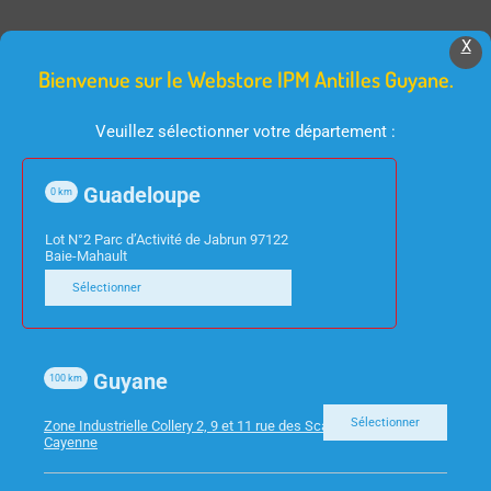
X
Bienvenue sur le Webstore IPM Antilles Guyane.
Produits Similaires
Veuillez sélectionner votre département :
Guadeloupe
0
km
Lot N°2 Parc d’Activité de Jabrun 97122
Baie-Mahault
Sélectionner
PAPETERIE
PAPETERIE
RAMETTE A4 JAUNE
RAMETTE A3 BLEU
Guyane
100
km
SOLEIL 80G
AZUR 80G
Sélectionner
Zone Industrielle Collery 2, 9 et 11 rue des Scarabees 97300
Cayenne