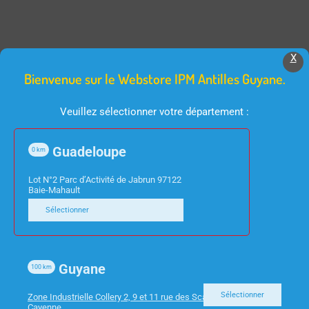
X
Produits Similaires
Bienvenue sur le Webstore IPM Antilles Guyane.
Veuillez sélectionner votre département :
Guadeloupe
0
km
Lot N°2 Parc d’Activité de Jabrun 97122
Baie-Mahault
Sélectionner
FOURNITURES DE BUREAU
FOURNITURES DE BUREAU
PINCE DOUBLE CLIP
CHEMISES SANGLE ET
25MM BTE DE 12
Guyane
BOUCLE 24X32
100
km
ASSORTIES OXFORD
Sélectionner
Zone Industrielle Collery 2, 9 et 11 rue des Scarabees 97300
PAR 10
Cayenne