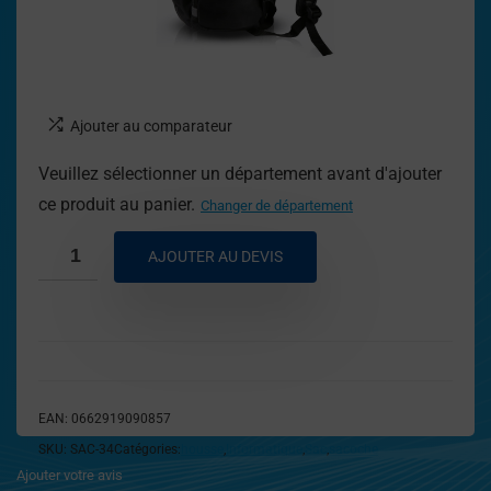
Ajouter au comparateur
Veuillez sélectionner un département avant d'ajouter
ce produit au panier.
Changer de département
AJOUTER AU DEVIS
EAN:
0662919090857
SKU:
SAC-34
Catégories:
housse
,
Informatique
,
Sac
,
sacoche
Ajouter votre avis