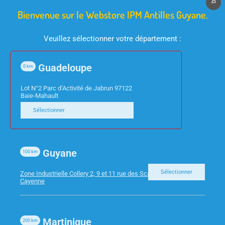
Bienvenue sur le Webstore IPM Antilles Guyane.
Veuillez sélectionner votre département :
Guadeloupe
0
km
INFORMATIQUE
INFORMATIQUE
Lot N°2 Parc d’Activité de Jabrun 97122
TABLETTE RESERVE
CORDON SPIRALE NOIR
Baie-Mahault
LENOVO 9″ M9
RJ9 4/4 1.80m
Sélectionner
3Go/32GB
ZAC30123SE
Guyane
100
km
Sélectionner
Zone Industrielle Collery 2, 9 et 11 rue des Scarabees 97300
Cayenne
Martinique
200
km