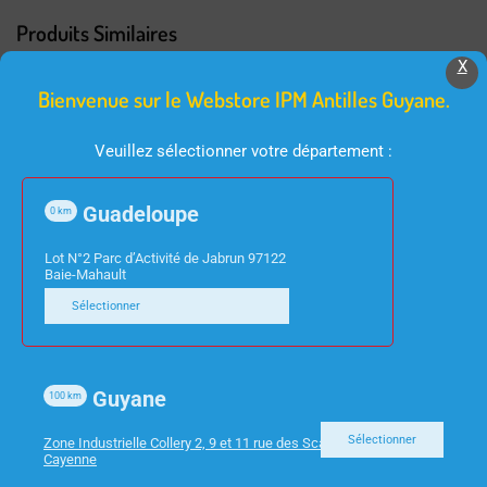
Produits Similaires
X
Bienvenue sur le Webstore IPM Antilles Guyane.
Veuillez sélectionner votre département :
Guadeloupe
0
km
Lot N°2 Parc d’Activité de Jabrun 97122
Baie-Mahault
INFORMATIQUE
BARRE DE SON / HOME CINEMA
Sélectionner
TABLETTE RESERVE
BARRE DE SON SP7 5.1
LENOVO 9″ M9
420W WIFI/ BT DTS
3Go/32GB
HDMI CAISSON BASE SS
Guyane
100
km
ZAC30123SE
FIL LG
Sélectionner
Zone Industrielle Collery 2, 9 et 11 rue des Scarabees 97300
Cayenne