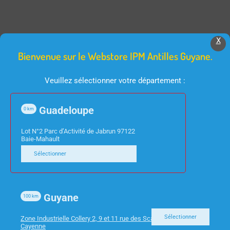
X
Produits Similaires
Bienvenue sur le Webstore IPM Antilles Guyane.
Veuillez sélectionner votre département :
Guadeloupe
0
km
Lot N°2 Parc d’Activité de Jabrun 97122
Baie-Mahault
Sélectionner
INFORMATIQUE
INFORMATIQUE
SWITCH 5 PORTS
CORDON SPIRALE NOIR
STONET 10/100/1000
RJ9 4/4 1.80m
Guyane
100
km
ST3105GS GIGABIT
Sélectionner
Zone Industrielle Collery 2, 9 et 11 rue des Scarabees 97300
Cayenne