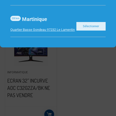
Martinique
200
km
Sélectionner
Quartier Basse Gondeau 97232 Le Lamentin
INFORMATIQUE
ECRAN 32” INCURVE
AOC C32G2ZA/BK NE
PAS VENDRE