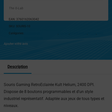
The G-Lab
EAN:
3760162063042
SKU:
SOURIS-10
Catégories:
Accessoires
,
Claviers
,
Informatique
,
Souris
,
tapis
Informatiques
Ajouter votre avis
Description
Souris Gaming RetroEclairée Kult Helium, 2400 DPI.
Dispose de 8 boutons programmables et d’un style
industriel représentatif. Adaptée aux jeux de tous types et
niveaux.