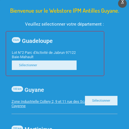
X
Bienvenue sur le Webstore IPM Antilles Guyane.
Veuillez sélectionner votre département :
Guadeloupe
0
km
Lot N°2 Parc d’Activité de Jabrun 97122
Baie-Mahault
INFORMATIQUE
INFORMATIQUE
Sélectionner
SWITCH 5 PORTS
ECRAN 27″ VIEWSONIC
STONET 10/100/1000
VA2732-H HDMI VGA
ST3105GS GIGABIT
Guyane
100
km
Sélectionner
Zone Industrielle Collery 2, 9 et 11 rue des Scarabees 97300
Cayenne
200
km