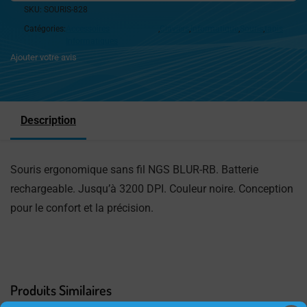
SKU:
SOURIS-828
Catégories:
Accessoires
,
Claviers
,
Informatique
,
Souris
,
tapis
Informatiques
Ajouter votre avis
Description
Souris ergonomique sans fil NGS BLUR-RB. Batterie
rechargeable. Jusqu’à 3200 DPI. Couleur noire. Conception
pour le confort et la précision.
Produits Similaires