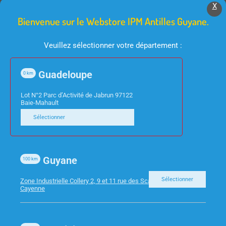
X
Bienvenue sur le Webstore IPM Antilles Guyane.
Veuillez sélectionner votre département :
Guadeloupe
0
km
FOURNITURES DE BUREAU
Lot N°2 Parc d’Activité de Jabrun 97122
FOURNITURES DE BUREAU
Baie-Mahault
STYLO BL BIC 4
CHEMISES ROCK’S 210G
Sélectionner
COULEURS
ROUGE TURC EXA PQT
100 210012E
Guyane
100
km
Sélectionner
Zone Industrielle Collery 2, 9 et 11 rue des Scarabees 97300
Cayenne