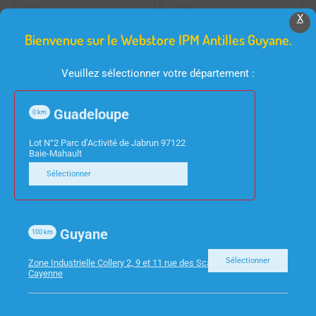
X
Bienvenue sur le Webstore IPM Antilles Guyane.
Veuillez sélectionner votre département :
Guadeloupe
0
km
FOURNITURES DE BUREAU
FOURNITURES DE BUREAU
Lot N°2 Parc d’Activité de Jabrun 97122
MARQUES PAGES POST
CHEMISES SANGLE ET
Baie-Mahault
IT FLECHE 11.9X43.2MM
BOUCLE 24X32
Sélectionner
ROSE ORANGE VERT
ASSORTIES OXFORD
BLEU
PAR 10
Guyane
100
km
Sélectionner
Zone Industrielle Collery 2, 9 et 11 rue des Scarabees 97300
Cayenne