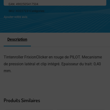
EAN:
4902505417504
SKU:
H3227231
Catégories:
Fournitures de bureau
,
Stylo
Ajouter votre avis
Description
Tintenroller FrixionClicker en rouge de PILOT. Mecanisme
de pression latéral et clip intégré. Epaisseur du trait: 0,40
mm.
Produits Similaires