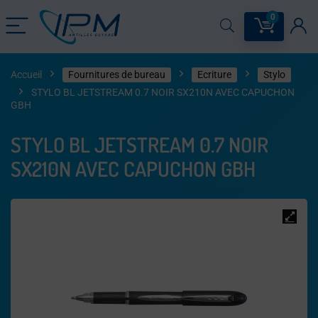
0
Accueil
Fournitures de bureau
Ecriture
Stylo
STYLO BL JETSTREAM 0.7 NOIR SX210N AVEC CAPUCHON
GBH
STYLO BL JETSTREAM 0.7 NOIR
SX210N AVEC CAPUCHON GBH