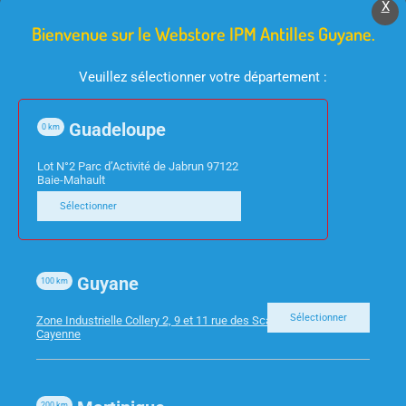
X
Bienvenue sur le Webstore IPM Antilles Guyane.
Veuillez sélectionner votre département :
Guadeloupe
0
km
Lot N°2 Parc d’Activité de Jabrun 97122
Baie-Mahault
FOURNITURES DE BUREAU
FOURNITURES DE BUREAU
Sélectionner
DOSSIER SUSP TIR FD
STYLO BL SUPERGRIP
50 BTE 10 ESSELTE
1.6 G-XB BLEU PILOT
623264
Guyane
100
km
Sélectionner
Zone Industrielle Collery 2, 9 et 11 rue des Scarabees 97300
Cayenne
200
km