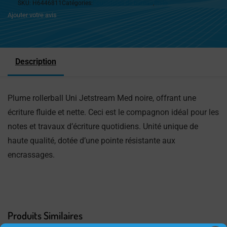
SKU:
H6446811
Catégories:
Fournitures de bureau
,
Stylo
Ajouter votre avis
Description
Plume rollerball Uni Jetstream Med noire, offrant une
écriture fluide et nette. Ceci est le compagnon idéal pour les
notes et travaux d’écriture quotidiens. Unité unique de
haute qualité, dotée d’une pointe résistante aux
encrassages.
Produits Similaires