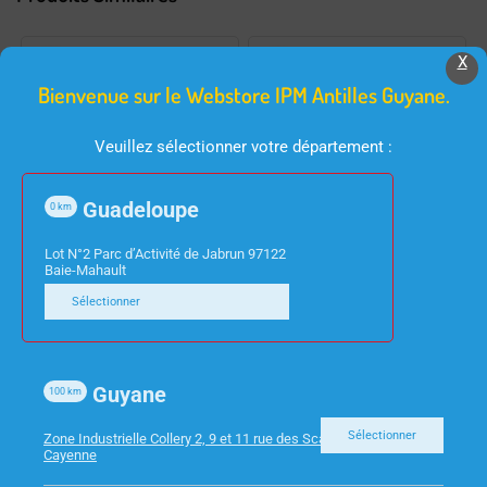
X
Bienvenue sur le Webstore IPM Antilles Guyane.
Veuillez sélectionner votre département :
Guadeloupe
0
km
INFORMATIQUE
BARRE DE SON / HOME CINEMA
Lot N°2 Parc d’Activité de Jabrun 97122
ADAPTATEUR 2XJACK
BARRE DE SON SP7 5.1
Baie-Mahault
3.5MM JACK
420W WIFI/ BT DTS
Sélectionner
HDMI CAISSON BASE SS
FIL LG
Guyane
100
km
Sélectionner
Zone Industrielle Collery 2, 9 et 11 rue des Scarabees 97300
Cayenne