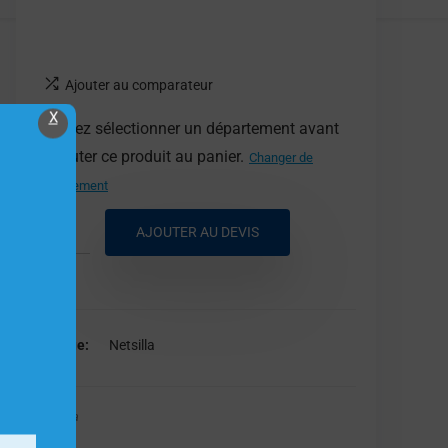
Ajouter au comparateur
X
Veuillez sélectionner un département avant
d'ajouter ce produit au panier.
Changer de
département
AJOUTER AU DEVIS
Marque
Netsilla
Netsilla