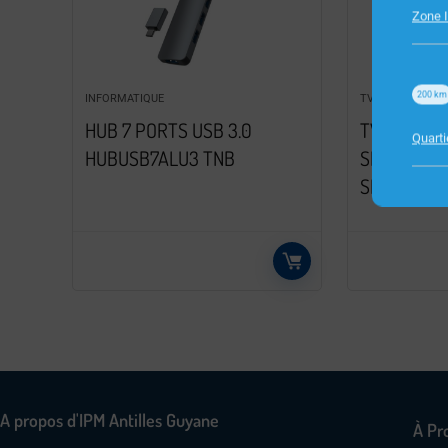
Zone I
200
km
INFORMATIQUE
TV
HUB 7 PORTS USB 3.0
TV 43″/10
Quart
HUBUSB7ALU3 TNB
SRT43UA62
SMART
A propos d'IPM Antilles Guyane
À Pr