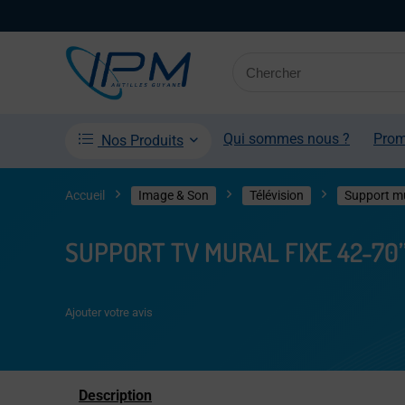
Qui sommes nous ?
Pro
Nos Produits
Accueil
Image & Son
Télévision
Support m
SUPPORT TV MURAL FIXE 42-70
Ajouter votre avis
Description