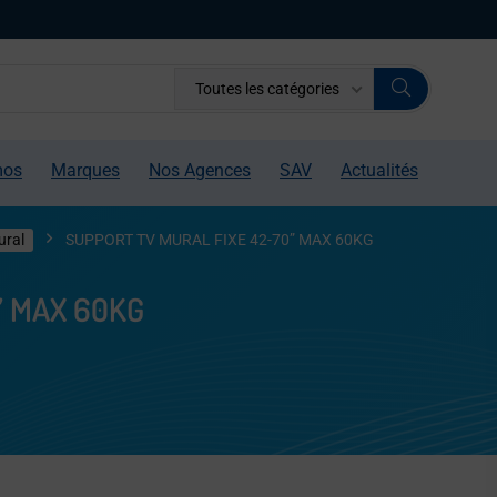
Toutes les catégories
mos
Marques
Nos Agences
SAV
Actualités
ural
SUPPORT TV MURAL FIXE 42-70” MAX 60KG
” MAX 60KG