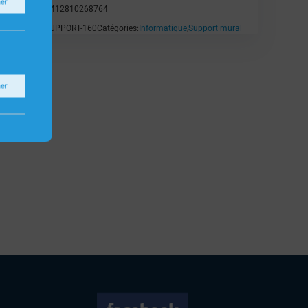
ner
EAN:
5412810268764
SKU:
SUPPORT-160
Catégories:
Informatique
,
Support mural
ner