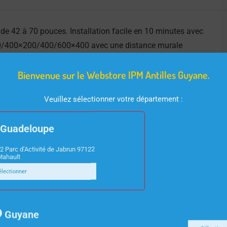
de 42 à 70 pouces. Installation facile en 10 minutes avec
0/400×200/400/600×400 avec une distance murale
g. Livré dans son emballage original avec une passe d’eau,
Bienvenue sur le Webstore IPM Antilles Guyane.
ition dans les 24 heures.
Veuillez sélectionner votre département :
Guadeloupe
2 Parc d’Activité de Jabrun 97122
Mahault
électionner
Guyane