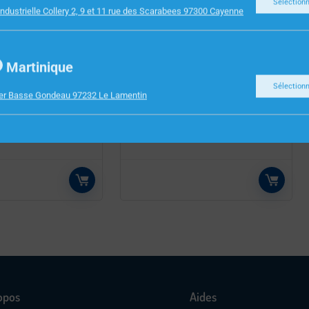
Sélection
ndustrielle Collery 2, 9 et 11 rue des Scarabees 97300 Cayenne
Martinique
INFORMATIQUE
8CM STRONG
ADAPTATEUR USB 3.0 RJ45
Sélection
ier Basse Gondeau 97232 Le Lamentin
03 UHD/4K
opos
Aides