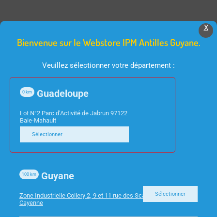
X
Produits Similaires
Bienvenue sur le Webstore IPM Antilles Guyane.
Veuillez sélectionner votre département :
Guadeloupe
0
km
Lot N°2 Parc d’Activité de Jabrun 97122
Baie-Mahault
Sélectionner
INFORMATIQUE
INFORMATIQUE
ADAPTATEUR USB 3.0
PC ACER MINI VERITON
Guyane
RJ45
EN2580 I3-1115G4 8GO
100
km
256SSD W11 PRO
Sélectionner
Zone Industrielle Collery 2, 9 et 11 rue des Scarabees 97300
Cayenne