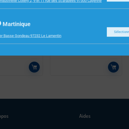
ndustrielle Collery 2, 9 et 11 rue des Scarabees 97300 Cayenne
INFORMATIQUE
Martinique
PORTS STONET
ECRAN 32” INCURVE AOC
Sélection
ier Basse Gondeau 97232 Le Lamentin
00 ST3105GS
C32G2ZA/BK NE PAS
VENDRE
opos
Aides