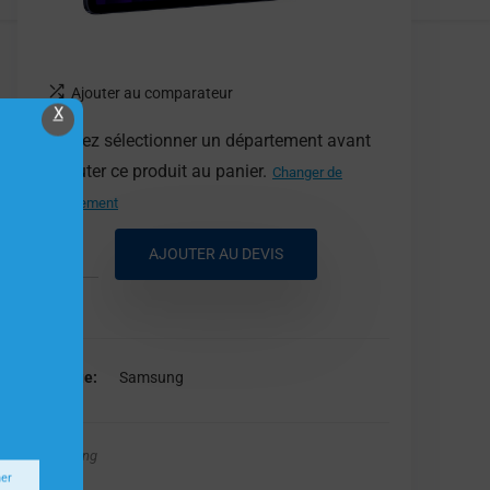
Ajouter au comparateur
X
Veuillez sélectionner un département avant
d'ajouter ce produit au panier.
Changer de
département
AJOUTER AU DEVIS
Marque
Samsung
Samsung
ner