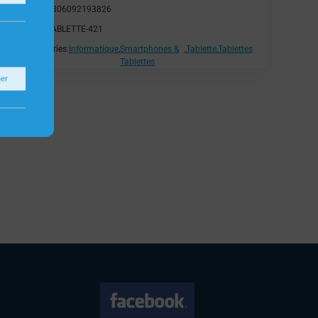
EAN:
8806092193826
SKU:
TABLETTE-421
Catégories:
Informatique
,
Smartphones &
,
Tablette
,
Tablettes
Tablettes
ner