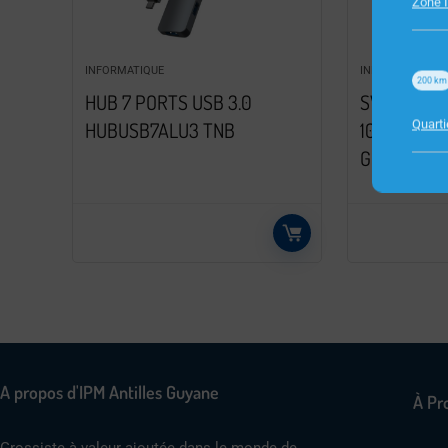
Zone I
INFORMATIQUE
INFORMATIQUE
200
km
HUB 7 PORTS USB 3.0
SWITCH 5 
Quart
HUBUSB7ALU3 TNB
10/100/10
GIGABIT
A propos d'IPM Antilles Guyane
À Pr
Grossiste à valeur ajoutée dans le monde de