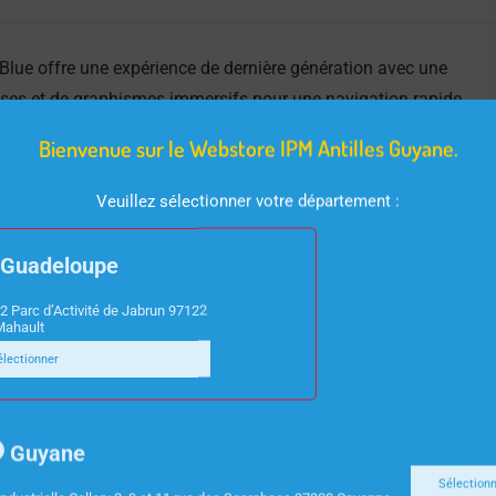
ue offre une expérience de dernière génération avec une
ises et de graphismes immersifs pour une navigation rapide.
eptionnel sur un grand écran.
Bienvenue sur le Webstore IPM Antilles Guyane.
Veuillez sélectionner votre département :
Guadeloupe
2 Parc d’Activité de Jabrun 97122
Mahault
électionner
Guyane
Sélection