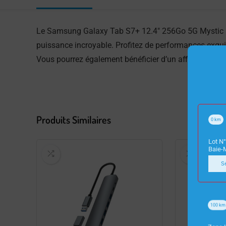
Le Samsung Galaxy Tab S7+ 12.4″ 256Go 5G Mystic Bl
puissance incroyable. Profitez de performances exqu
Vous pourrez également bénéficier d’un affichage exc
Produits Similaires
0
km
Lot N°
Baie-
S
100
km