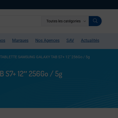
Toutes les catégories
mos
Marques
Nos Agences
SAV
Actualités
TABLETTE SAMSUNG GALAXY TAB S7+ 12″ 256Go / 5g
S7+ 12″ 256Go / 5g