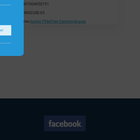
EAN:
5407004050751
SKU:
TONDEUSE-03
Catégories:
Autres PEM
,
Petit Electroménager
ner