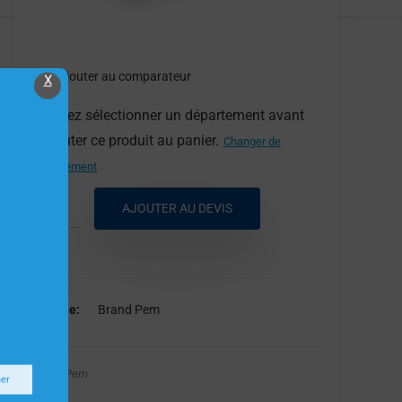
Ajouter au comparateur
X
Veuillez sélectionner un département avant
d'ajouter ce produit au panier.
Changer de
département
AJOUTER AU DEVIS
Marque
Brand Pem
Brand Pem
ner