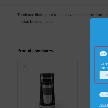
Tondeuse filaire pour tous les types de coupe. Lame r
finition brosse inclus.
Produits Similaires
0
km
Lot N°
Baie-
S
100
km
Zone I