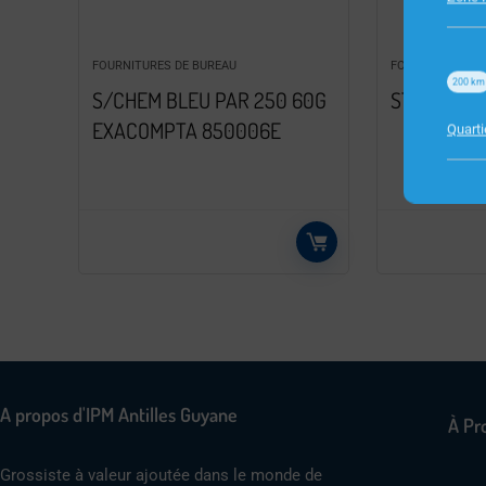
FOURNITURES DE BUREAU
FOURNITURES D
200
km
S/CHEM BLEU PAR 250 60G
STYLO BL 
EXACOMPTA 850006E
Quart
A propos d'IPM Antilles Guyane
À Pr
Grossiste à valeur ajoutée dans le monde de