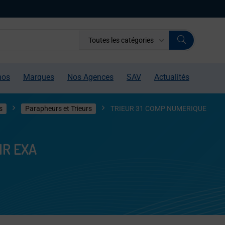
Toutes les catégories
mos
Marques
Nos Agences
SAV
Actualités
s
Parapheurs et Trieurs
TRIEUR 31 COMP NUMERIQUE
IR EXA