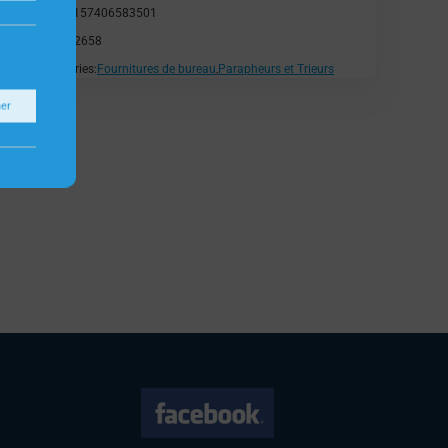
EAN:
3157406583501
SKU:
H2658
Catégories:
Fournitures de bureau
,
Parapheurs et Trieurs
ner