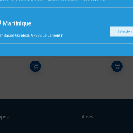
E BUREAU
FOURNITURES DE BUREAU
Martinique
HI-TEC V5 VERT
CHEMISES EXT A SANGLE
Sélection
RABAT BALACRON JAUNE
ier Basse Gondeau 97232 Le Lamentin
EXA
opos
Aides