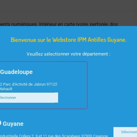
ts numériques. Intérieur en carte ivoire, perforée, dos
®” pour une consultation intensive!
Bienvenue sur le Webstore IPM Antilles Guyane.
Veuillez sélectionner votre département :
Guadeloupe
2 Parc d’Activité de Jabrun 97122
Mahault
électionner
Guyane
Sélection
ndustrielle Collery 2, 9 et 11 rue des Scarabees 97300 Cayenne