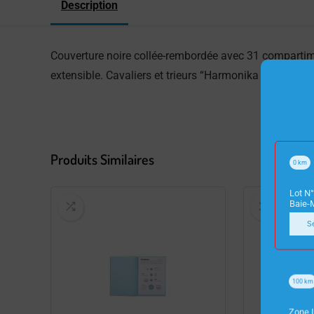
Description
Couverture noire collée-rembordée avec 31 compartimen
extensible. Cavaliers et trieurs “Harmonika Ordonator
Produits Similaires
0
km
Lot N°
Baie-
S
100
km
Zone I