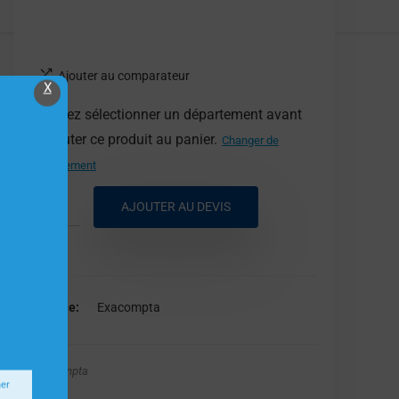
Ajouter au comparateur
X
Veuillez sélectionner un département avant
d'ajouter ce produit au panier.
Changer de
département
AJOUTER AU DEVIS
Marque
Exacompta
Exacompta
ner