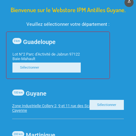
X
Bienvenue sur le Webstore IPM Antilles Guyane.
Veuillez sélectionner votre département :
Guadeloupe
0
km
Lot N°2 Parc d’Activité de Jabrun 97122
Baie-Mahault
FOURNITURES DE BUREAU
FOURNITURES DE BUREAU
CHEMISES ROCK’S 210G
DOSSIER SUSP TIR FD
Sélectionner
OCRE EXA PQT 100
50 BTE 10 ESSELTE
623264
Guyane
100
km
Sélectionner
Zone Industrielle Collery 2, 9 et 11 rue des Scarabees 97300
Cayenne
Martinique
200
km