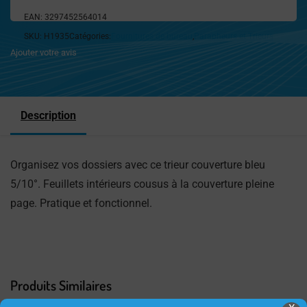
EAN:
3297452564014
SKU:
H1935
Catégories:
Fournitures de bureau
,
Parapheurs et Trieurs
Ajouter votre avis
Description
Organisez vos dossiers avec ce trieur couverture bleu
5/10°. Feuillets intérieurs cousus à la couverture pleine
page. Pratique et fonctionnel.
Produits Similaires