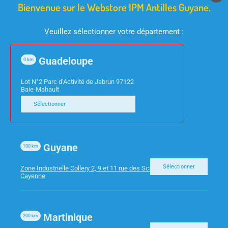
Bienvenue sur le Webstore IPM Antilles Guyane.
Veuillez sélectionner votre département :
Guadeloupe
0
km
INFORMATIQUE
INFORMATIQUE
ECRAN 27″ VIEWSONIC
DISQUE DUR SSD
Lot N°2 Parc d’Activité de Jabrun 97122
Baie-Mahault
VA2732-H HDMI VGA
240GO CRUCIAL BX500
Sélectionner
CR00131
Guyane
100
km
Sélectionner
Zone Industrielle Collery 2, 9 et 11 rue des Scarabees 97300
Cayenne
Martinique
200
km