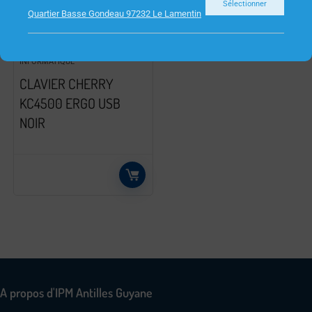
Sélectionner
Quartier Basse Gondeau 97232 Le Lamentin
INFORMATIQUE
CLAVIER CHERRY
KC4500 ERGO USB
NOIR
A propos d'IPM Antilles Guyane