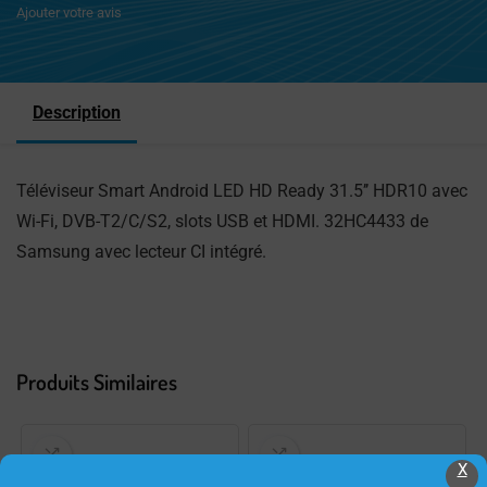
Ajouter votre avis
Description
Téléviseur Smart Android LED HD Ready 31.5’’ HDR10 avec
Wi-Fi, DVB-T2/C/S2, slots USB et HDMI. 32HC4433 de
Samsung avec lecteur CI intégré.
Produits Similaires
X