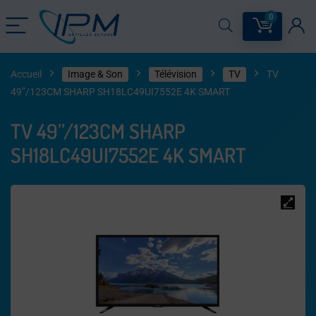
0
Accueil
Image & Son
Télévision
TV
TV
49”/123CM SHARP SH18LC49UI7552E 4K SMART
TV 49”/123CM SHARP
SH18LC49UI7552E 4K SMART