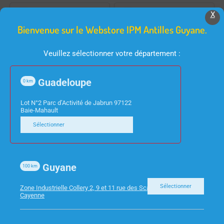
X
Bienvenue sur le Webstore IPM Antilles Guyane.
Veuillez sélectionner votre département :
Guadeloupe
0
km
INFORMATIQUE
INFORMATIQUE
Lot N°2 Parc d’Activité de Jabrun 97122
CABLE RJ45 F/UTP
TABLETTE RESERVE
Baie-Mahault
CAT6 GRIS 3M
LENOVO 9″ M9
Sélectionner
3Go/32GB
ZAC30123SE
Guyane
100
km
Sélectionner
Zone Industrielle Collery 2, 9 et 11 rue des Scarabees 97300
Cayenne