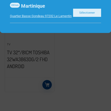
Martinique
200
km
Sélectionner
Quartier Basse Gondeau 97232 Le Lamentin
TV
TV 32″/81CM TOSHIBA
32WA3B63DG/2 FHD
ANDROID