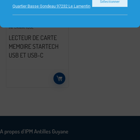
Sélectionner
Quartier Basse Gondeau 97232 Le Lamentin
INFORMATIQUE
LECTEUR DE CARTE
MEMOIRE STARTECH
USB ET USB-C
A propos d'IPM Antilles Guyane