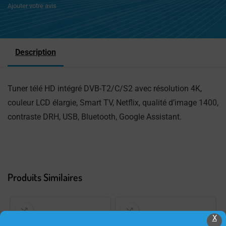
Ajouter votre avis
Description
Tuner télé HD intégré DVB-T2/C/S2 avec résolution 4K,
couleur LCD élargie, Smart TV, Netflix, qualité d’image 1400,
contraste DRH, USB, Bluetooth, Google Assistant.
Produits Similaires
X