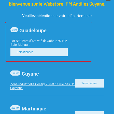
Bienvenue sur le Webstore IPM Antilles Guyane.
Veuillez sélectionner votre département :
Guadeloupe
0
km
INFORMATIQUE
INFORMATIQUE
SWITCH 5 PORTS
ADAPTATEUR USB 3.0
Lot N°2 Parc d’Activité de Jabrun 97122
Baie-Mahault
STONET 10/100/1000
RJ45
Sélectionner
ST3105GS GIGABIT
Guyane
100
km
Sélectionner
Zone Industrielle Collery 2, 9 et 11 rue des Scarabees 97300
Cayenne
Martinique
200
km