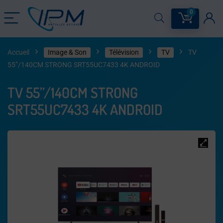
0
Accueil
Image & Son
Télévision
TV
TV
55”/140CM STRONG SRT55UC7433 4K ANDROID
TV 55”/140CM STRONG
SRT55UC7433 4K ANDROID