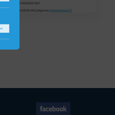
EAN:
5014024007667
SKU:
TVLED58-04
Catégories:
Informatique
,
TV
ner