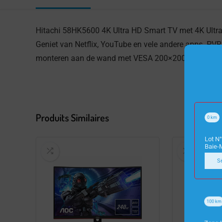
Hitachi 58HK5600 4K Ultra HD Smart TV met 4K Ultra 
Geniet van Netflix, YouTube en vele andere apps. PVR
monteren aan de wand met VESA 200×200 mm.
Produits Similaires
0
km
Lot N°
Baie-
S
100
km