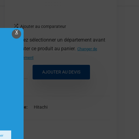
Ajouter au comparateur
X
Veuillez sélectionner un département avant
d'ajouter ce produit au panier.
Changer de
département
AJOUTER AU DEVIS
Marque
Hitachi
Hitachi
ner