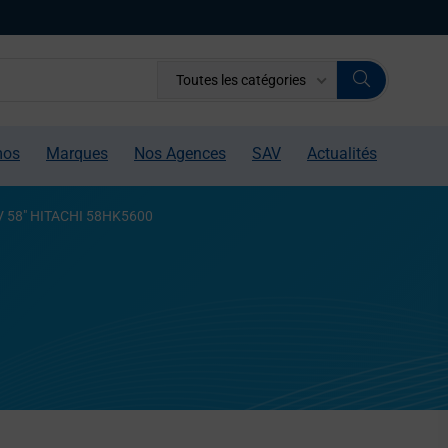
Toutes les catégories
mos
Marques
Nos Agences
SAV
Actualités
V 58″ HITACHI 58HK5600