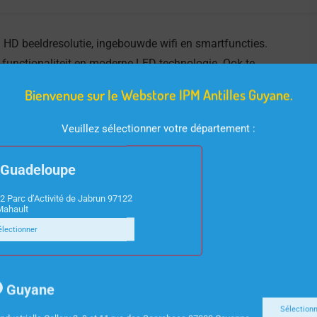
HD beeldresolutie, ingebouwde wifi en smartfuncties.
-functionaliteit en moderne LED-technologie. Ook te
Bienvenue sur le Webstore IPM Antilles Guyane.
Veuillez sélectionner votre département :
Guadeloupe
2 Parc d’Activité de Jabrun 97122
Mahault
électionner
Guyane
Sélection