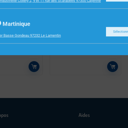
ndustrielle Collery 2, 9 et 11 rue des Scarabees 97300 Cayenne
INFORMATIQUE
Martinique
INI VERITON
CHARGEUR TNB SECTEUR
Sélection
ier Basse Gondeau 97232 Le Lamentin
1134G7 8GO
TYPE C 45W CHPD45W
1 PRO
opos
Aides