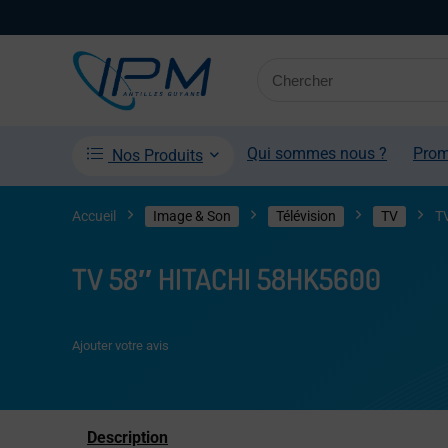
Qui sommes nous ?
Pro
Nos Produits
Accueil
Image & Son
Télévision
TV
T
TV 58″ HITACHI 58HK5600
Ajouter votre avis
Description