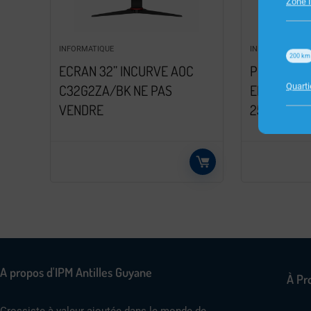
Zone I
INFORMATIQUE
INFORMATIQUE
200
km
ECRAN 32” INCURVE AOC
PC ACER M
Quart
C32G2ZA/BK NE PAS
EN2580 I5-
VENDRE
256SSD W1
A propos d'IPM Antilles Guyane
À Pr
Grossiste à valeur ajoutée dans le monde de