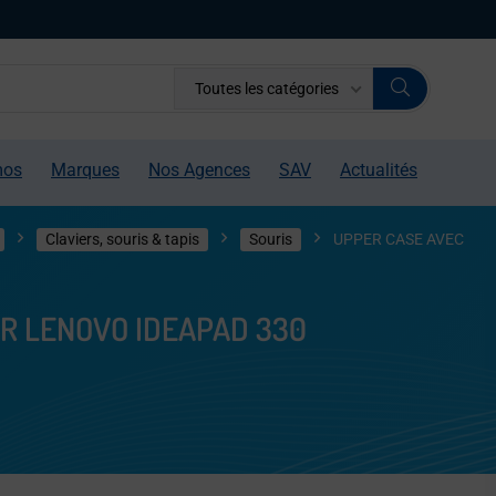
Toutes les catégories
mos
Marques
Nos Agences
SAV
Actualités
Claviers, souris & tapis​
Souris
UPPER CASE AVEC
R LENOVO IDEAPAD 330