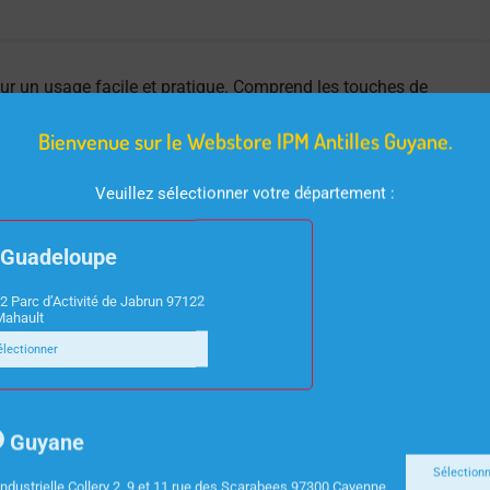
ur un usage facile et pratique. Comprend les touches de
nnements sombres. Conçu pour une performance et une
Bienvenue sur le Webstore IPM Antilles Guyane.
Veuillez sélectionner votre département :
Guadeloupe
2 Parc d’Activité de Jabrun 97122
Mahault
électionner
Guyane
Sélection
ndustrielle Collery 2, 9 et 11 rue des Scarabees 97300 Cayenne