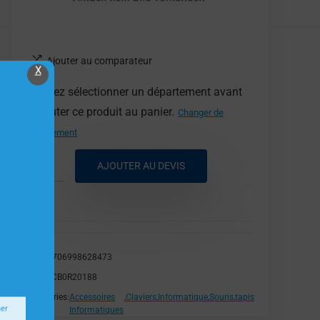
Ajouter au comparateur
X
Veuillez sélectionner un département avant
d'ajouter ce produit au panier.
Changer de
département
AJOUTER AU DEVIS
EAN:
5706998628473
SKU:
5CB0R20188
Catégories:
Accessoires
,
Claviers
,
Informatique
,
Souris
,
tapis
ner
Informatiques