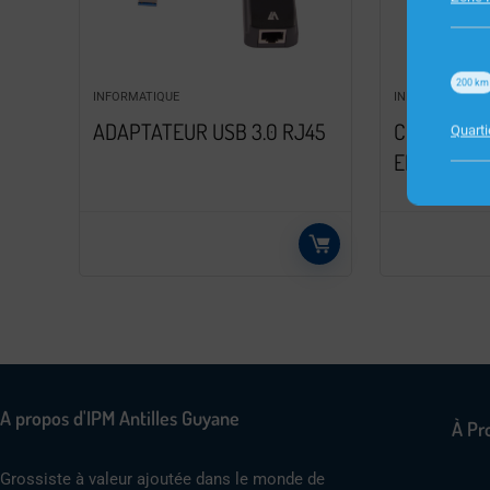
200
km
INFORMATIQUE
INFORMATIQUE
ADAPTATEUR USB 3.0 RJ45
CLAVIER C
Quart
ERGO USB 
A propos d'IPM Antilles Guyane
À Pr
Grossiste à valeur ajoutée dans le monde de