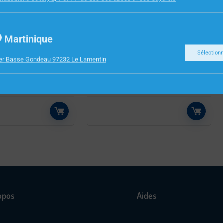
Martinique
INFORMATIQUE
Sélection
HERRY KC4500
ECRAN 27″ VIEWSONIC
ier Basse Gondeau 97232 Le Lamentin
NOIR
VA2732-H HDMI VGA
opos
Aides