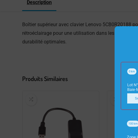
Description
Boîtier supérieur avec clavier Lenovo 5CB0R20188 po
rétroéclairage pour une utilisation dans les enviro
durabilité optimales.
0
km
Produits Similaires
Lot N°
Baie-
S
100
km
Zone I