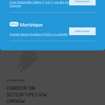
Sélectionner
Zone Industrielle Collery 2, 9 et 11 rue des Scarabees 97300
USB ET USB-C
Cayenne
Martinique
200
km
Sélectionner
Quartier Basse Gondeau 97232 Le Lamentin
INFORMATIQUE
CHARGEUR TNB
SECTEUR TYPE C 45W
CHPD45W