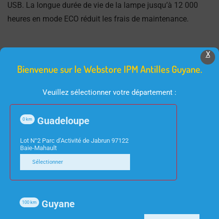
USB. La longue durée de vie de la lampe jusqu’à 12 000
heures en mode ECO réduit les frais de maintenance.
X
Bienvenue sur le Webstore IPM Antilles Guyane.
Produits Similaires
Veuillez sélectionner votre département :
Guadeloupe
0
km
Lot N°2 Parc d’Activité de Jabrun 97122
Baie-Mahault
Sélectionner
INFORMATIQUE
INFORMATIQUE
CABLE RJ45 F/UTP
LECTEUR DE CARTE
Guyane
100
km
CAT6 GRIS 3M
MEMOIRE STARTECH