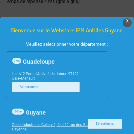
Temps de réponse 4 ms (gris à gris)
X
Bienvenue sur le Webstore IPM Antilles Guyane.
Produits Similaires
Veuillez sélectionner votre département :
Guadeloupe
0
km
Lot N°2 Parc d’Activité de Jabrun 97122
Baie-Mahault
Sélectionner
INFORMATIQUE
INFORMATIQUE
ECRAN 21.5″ ACER
ECRAN 13.3″ POUR
Guyane
100
km
V226HQLBID 16/9 FULL
LENOVO X13
HD VGA/DVI/HDMI
Sélectionner
Zone Industrielle Collery 2, 9 et 11 rue des Scarabees 97300
Cayenne