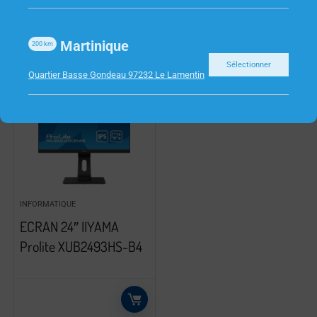
Martinique
200
km
Sélectionner
Quartier Basse Gondeau 97232 Le Lamentin
INFORMATIQUE
ECRAN 24″ IIYAMA
Prolite XUB2493HS-B4