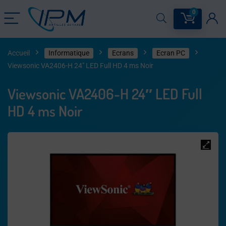
0
Accueil
Informatique
Ecrans
Ecran PC
Viewsonic VA2406-H 24″ LED Full HD 4 ms Noir
Viewsonic VA2406-H 24″ LED Full
HD 4 ms Noir