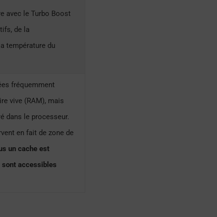
re avec le Turbo Boost
fs, de la
la température du
nées fréquemment
re vive (RAM), mais
ré dans le processeur.
vent en fait de zone de
us un cache est
 sont accessibles