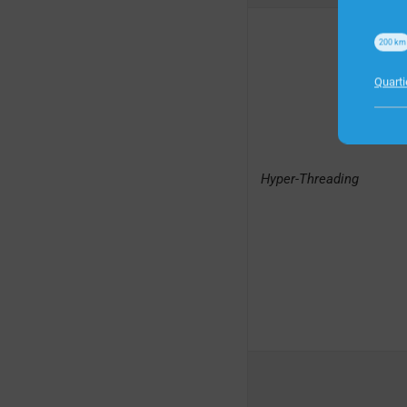
200
km
Quart
Hyper-Threading