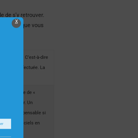
e de s’y retrouver.
X
sentiels que vous
processeur. C’est-à-dire
peut-être effectuée. La
ertz (GHz).
d au nombre de «
du processeur. Un
s est indispensable si
usieurs logiciels en
ner