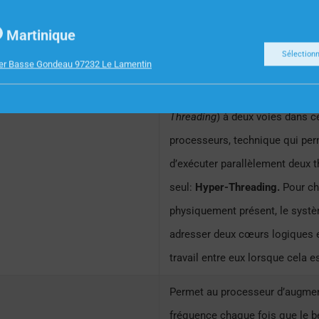
Un thread est un fil d’exécution
Martinique
exécuter le processeur.
Un cœur
Sélection
ier Basse Gondeau 97232 Le Lamentin
qu’un seul thread à la fois. Cepe
implémenté la technique
SMT
(
Threading
) à deux voies dans c
processeurs, technique qui pe
d’exécuter parallèlement deux t
seul:
Hyper-Threading.
Pour c
physiquement présent, le systè
adresser deux cœurs logiques e
travail entre eux lorsque cela e
Permet au processeur d’augme
fréquence chaque fois que le bes