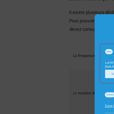
Il existe plusieurs déc
Pour pouvoir comparer
devez consulter.
0
km
La fréquence
Lot N°
Baie-
S
Le nombre de cœurs
100
km
Zone I