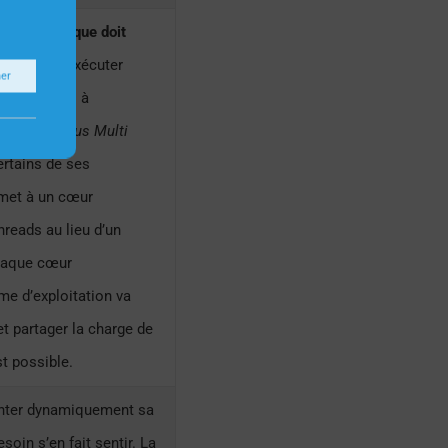
, une tâche que doit
 ne peut exécuter
ner
ndant, Intel à
Simultaneous Multi
ertains de ses
rmet à un cœur
hreads au lieu d’un
haque cœur
me d’exploitation va
t partager la charge de
st possible.
nter dynamiquement sa
oin s’en fait sentir. La