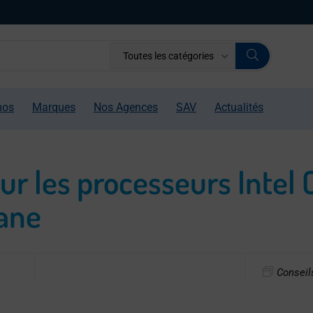
Toutes les catégories
mos
Marques
Nos Agences
SAV
Actualités
sur les processeurs Intel 
yane
Conseil