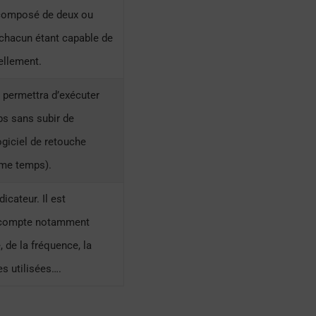
 composé de deux ou
chacun étant capable de
uellement.
 permettra d’exécuter
s sans subir de
ogiciel de retouche
ême temps).
dicateur. Il est
r compte notamment
 de la fréquence, la
s utilisées….