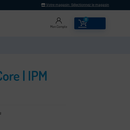
Votre magasin:
Sélectionnez le magasin
0
0.00
€
Mon Compte
Core | IPM
s