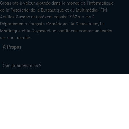
Grossiste à valeur ajoutée dans le monde de l’Informatique,
de la Papeterie, de la Bureautique et du Multimédia, IPM
Antilles Guyane est présent depuis 1987 sur les 3
Départements Français d’Amérique : la Guadeloupe, la
Martinique et la Guyane et se positionne comme un leader
sur son marché.
À Propos
Qui sommes-nous ?
Politique de confidentialité
Mentions légales
Plan du site
Aides