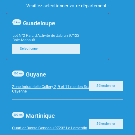
Veuillez sélectionner votre département :
Pas d'autre!
Guadeloupe
0
km
Lot N°2 Parc d’Activité de Jabrun 97122
Baie-Mahault
Sélectionner
Guyane
100
km
Sélectionner
Zone Industrielle Collery 2, 9 et 11 rue des Scarabees 97300
Cayenne
Martinique
200
km
Sélectionner
Quartier Basse Gondeau 97232 Le Lamentin