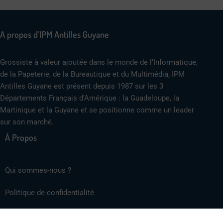
A propos d'IPM Antilles Guyane
Grossiste à valeur ajoutée dans le monde de l’Informatique,
de la Papeterie, de la Bureautique et du Multimédia, IPM
Antilles Guyane est présent depuis 1987 sur les 3
Départements Français d’Amérique : la Guadeloupe, la
Martinique et la Guyane et se positionne comme un leader
sur son marché.
À Propos
Qui sommes-nous ?
Politique de confidentialité
Mentions légales