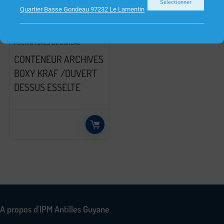
Sélectionner
Quartier Basse Gondeau 97232 Le Lamentin
FOURNITURES DE BUREAU
CONTENEUR ARCHIVES
BOXY KRAF /OUVERT
DESSUS ESSELTE
A propos d'IPM Antilles Guyane