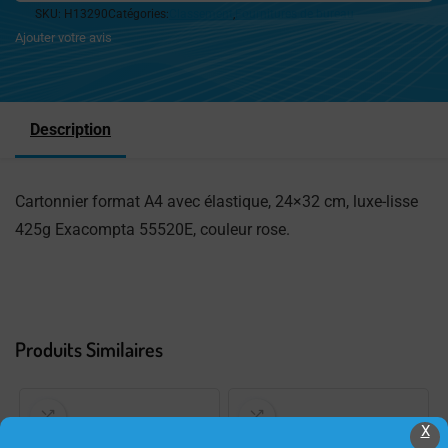
SKU:
H13290
Catégories:
Classement
,
Fournitures de bureau
Ajouter votre avis
Description
Cartonnier format A4 avec élastique, 24×32 cm, luxe-lisse
425g Exacompta 55520E, couleur rose.
Produits Similaires
X