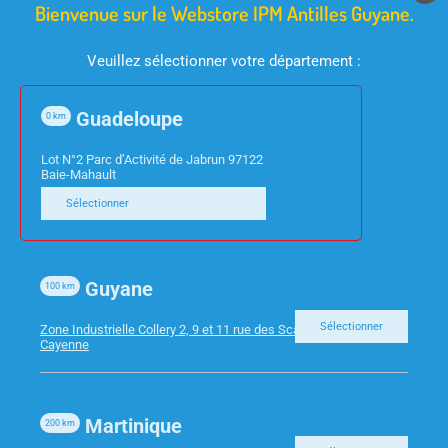
Bienvenue sur le Webstore IPM Antilles Guyane.
Veuillez sélectionner votre département :
Guadeloupe
0
km
FOURNITURES DE BUREAU
FOURNITURES DE BUREAU
CHEMISES ROCK’S 210G
CORBEILLE A/C
Lot N°2 Parc d’Activité de Jabrun 97122
Baie-Mahault
ROUGE TURC EXA PQT
TRANSLUCIDE
Sélectionner
100 210012E
TANGERINE EXA
Guyane
100
km
Sélectionner
Zone Industrielle Collery 2, 9 et 11 rue des Scarabees 97300
Cayenne
Martinique
200
km